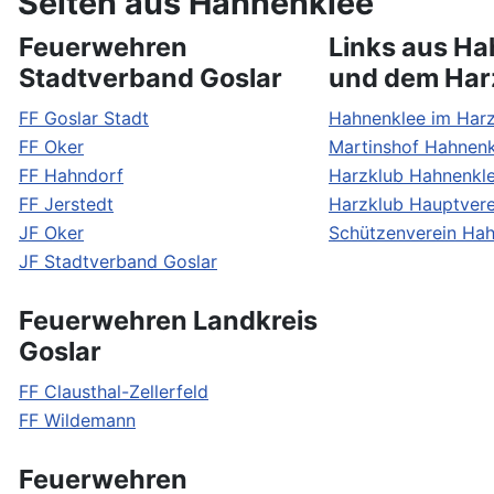
Seiten aus Hahnenklee
Feuerwehren
Links aus H
Stadtverband Goslar
und dem Har
FF Goslar Stadt
Hahnenklee im Har
FF Oker
Martinshof Hahnenk
FF Hahndorf
Harzklub Hahnenkl
FF Jerstedt
Harzklub Hauptvere
JF Oker
Schützenverein Ha
JF Stadtverband Goslar
Feuerwehren Landkreis
Goslar
FF Clausthal-Zellerfeld
FF Wildemann
Feuerwehren