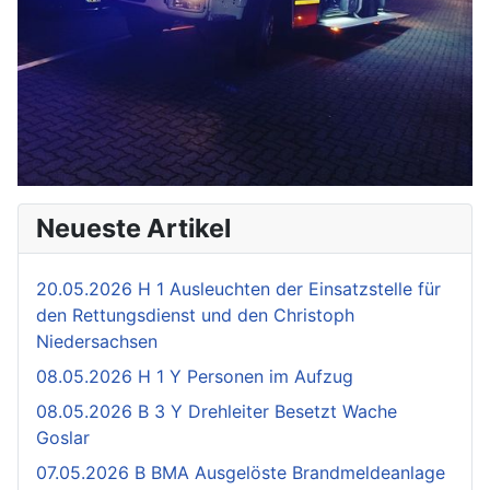
Neueste Artikel
20.05.2026 H 1 Ausleuchten der Einsatzstelle für
den Rettungsdienst und den Christoph
Niedersachsen
08.05.2026 H 1 Y Personen im Aufzug
08.05.2026 B 3 Y Drehleiter Besetzt Wache
Goslar
07.05.2026 B BMA Ausgelöste Brandmeldeanlage